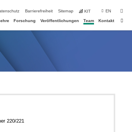
suc
atenschutz
Barrierefreiheit
Sitemap
EN
KIT
Star
Lehre
Forschung
Veröffentlichungen
Team
Kontakt
er 220/221