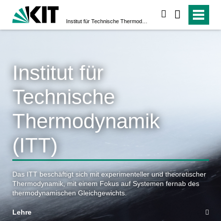
suchen
Institut für Technische Thermodynamik (ITT)
Institut für
Technische
Thermodynamik
(ITT)
Das ITT beschäftigt sich mit experimenteller und theoretischer
Thermodynamik, mit einem Fokus auf Systemen fernab des
thermodynamischen Gleichgewichts.
Lehre